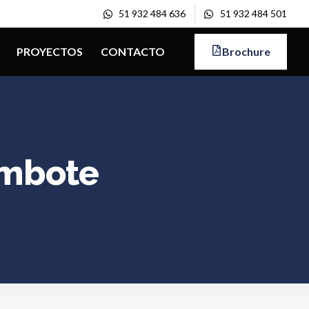
51 932 484 636
51 932 484 501
PROYECTOS
CONTACTO
Brochure
imbote