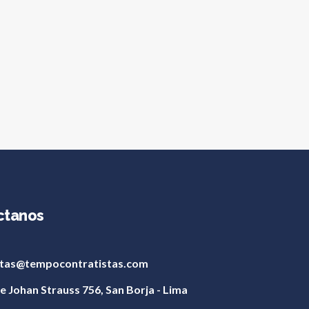
ctanos
tas@tempocontratistas.com
le Johan Strauss 756, San Borja - Lima