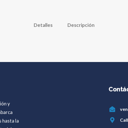
Detalles
Descripción
Contá
ión y
ven
abarca
Cal
s hasta la